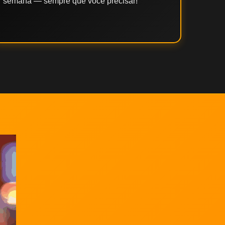
semana — sempre que você precisar!