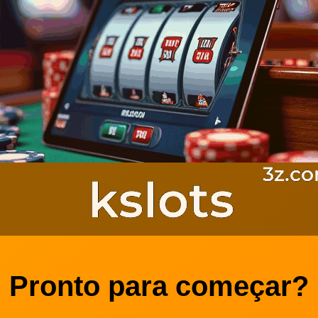
Pronto para começar?