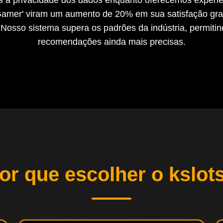
s a privacidade dos dados enquanto oferecemos experiê
mer' viram um aumento de 20% em sua satisfação gr
 Nosso sistema supera os padrões da indústria, permitin
recomendações ainda mais precisas.
or que escolher o kslot