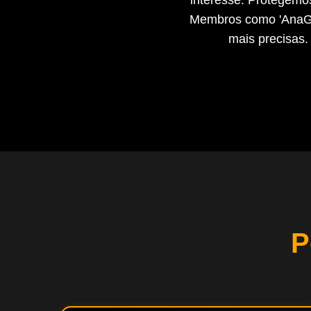
interesse. Protegemo
Membros como 'AnaGa
mais precisas.
P