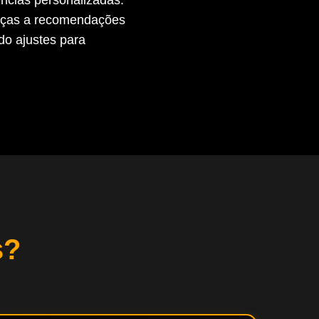
ncias personalizadas.
aças a recomendações
do ajustes para
s?