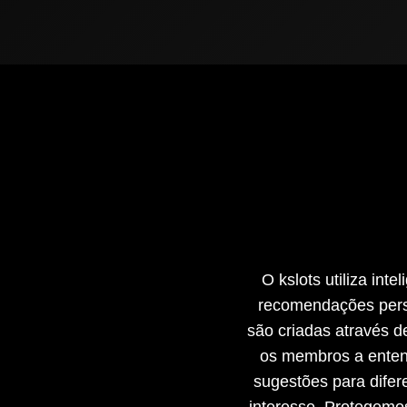
O kslots utiliza int
recomendações pers
são criadas através d
os membros a entend
sugestões para difer